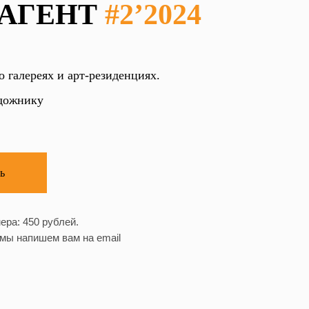
-АГЕНТ
#2’2024
 галереях и арт-резиденциях.
дожнику
ь
ера: 450 рублей.
мы напишем вам на email